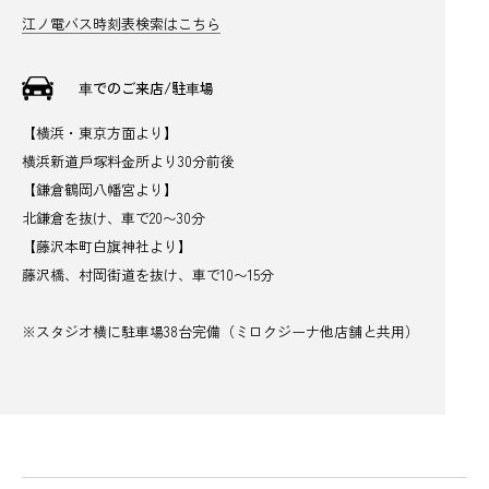
江ノ電バス時刻表検索はこちら
⾞でのご来店/駐⾞場
【横浜・東京方面より】
横浜新道⼾塚料⾦所より30分前後
【鎌倉鶴岡八幡宮より】
北鎌倉を抜け、車で20〜30分
【藤沢本町白旗神社より】
藤沢橋、村岡街道を抜け、車で10〜15分
※スタジオ横に駐車場38台完備（ミロクジーナ他店舗と共用）