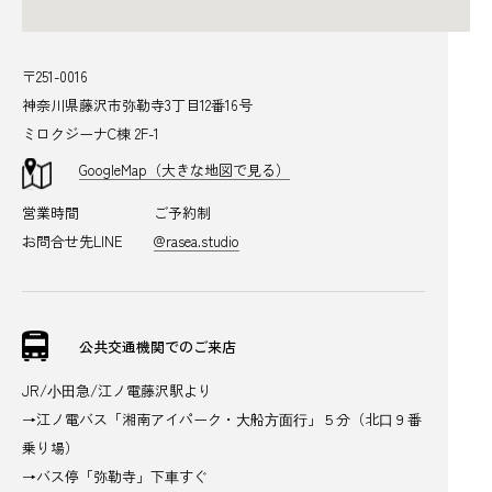
〒251-0016
神奈川県藤沢市弥勒寺3丁目12番16号
ミロクジーナC棟 2F-1
GoogleMap（大きな地図で見る）
営業時間
ご予約制
お問合せ先LINE
@rasea.studio
公共交通機関でのご来店
JR/⼩⽥急/江ノ電藤沢駅より
→江ノ電バス「湘南アイパーク・⼤船⽅⾯⾏」５分（北⼝９番
乗り場）
→バス停「弥勒寺」下⾞すぐ