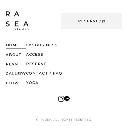
RESERVE
予約
HOME
For
BUSINESS
ACCESS
ABOUT
RESERVE
PLAN
CONTACT / FAQ
GALLERY
YOGA
FLOW
© RA SEA. ALL RIGHTS RESERVED.